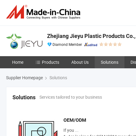
Zhejiang Jieyu Plastic Products Co.,
Diamond Member
Home
Products
About Us
Solutions
Di
Supplier Homepage
Solutions
Services tailored to your business
Solutions
OEM/ODM
If you ...